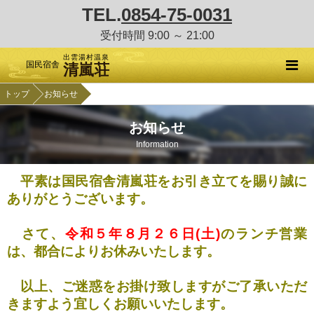
TEL.
0854-75-0031
受付時間 9:00 ～ 21:00
出雲湯村温泉
国民宿舎
清嵐荘
トップ
お知らせ
お知らせ
Information
平素は国民宿舎清嵐荘をお引き立てを賜り誠に
ありがとうございます。
さて、
令和５年８月２６日(土)
のランチ営業
は、都合によりお休みいたします。
以上、ご迷惑をお掛け致しますがご了承いただ
きますよう宜しくお願いいたします。